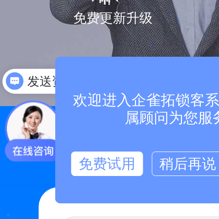
免费更新升级
怎么收费
欢迎进入企雀拓锁客系统
属顾问为您服
送知名品
免费试用
稍后再说
裂变落地运